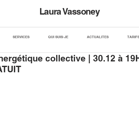
Laura Vassoney
SERVICES
QUI SUIS-JE
ACTUALITES
TARIF
nergétique collective | 30.12 à 19
ATUIT