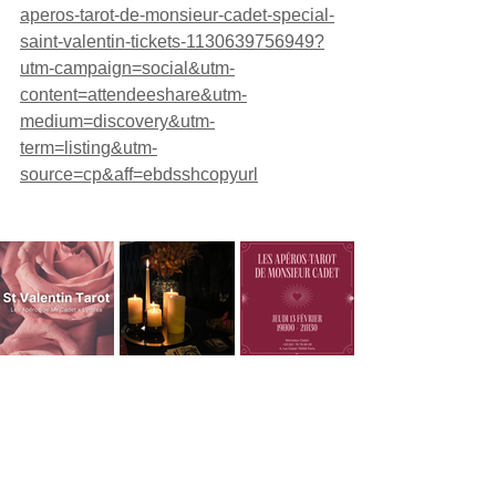
aperos-tarot-de-monsieur-cadet-special-
saint-valentin-tickets-1130639756949?
utm-campaign=social&utm-
content=attendeeshare&utm-
medium=discovery&utm-
term=listing&utm-
source=cp&aff=ebdsshcopyurl