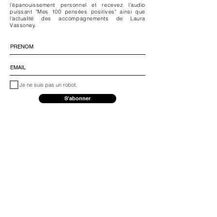
l'épanouissement personnel et recevez l'audio
puissant "Mes 100 pensées positives" ainsi que
l'actualité des accompagnements de Laura
Vassoney.
Je ne suis pas un robot.
S'abonner
INFORMATIONS
Mentions légales
CGV
Me con
tacter
FAQ