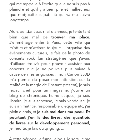
qui me rappelle à l'ordre que je ne suis pas à
plaindre et qu'il y a bien pire et malheureux
que moi; cette culpabilité qui va me suivre
longtemps.
Alors pendant pas mal d'années, je tente tant
trouver ma place
bien que mal de
.
J'emménage enfin à Paris, cette ville qui
m'attire et m'attirera toujours. J'organise des
évènements culturels, je fais de la photo de
concerts rock (un stratagème que j'avais
d'ailleurs trouvé pour pouvoir assister aux
concerts que je ne pouvais plus suivre à
cause de mes angoisses ; mon Canon 350D
m'a permis
de poser mon attention sur la
réalité et la magie de l'instant présent), je suis
rédac' chef pour un magazine, j'ouvre un
blog de chroniques humoristiques, je suis
libraire, je suis serveuse, je suis vendeuse, je
suis animatrice, responsable d'équipe etc, j'ai
je suis mal dans ma peau. Et
plein d'amis, et
pourtant j'en lis des livres, des quantités
de livres sur le développement personnel
,
je médite, je fais du qi-gong, ...
À cette période, je fume, je bois, je sors, je me