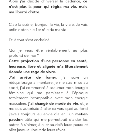
ce
Alors j'ai décidé d'inverser la cadence,
n'est plus la peur qui régira ma vie, mais
ma liberté d'être.
Ciao la scène, bonjour la vie, la vraie. Je vais
enfin obtenir le 1er rôle de ma vie !
Et là tout s'est enchaîné.
Qui je veux être véritablement au plus
profond de moi ?
Cette projection d'une personne en santé,
heureuse, libre et alignée m'a littéralement
donnée une rage de vivre.
J'ai arrêté de fumer
, j'ai suivi un
rééquilibrage alimentaire, je me suis mise au
sport, j'ai commencé à assumer mon énergie
féminine qui me paraissait à l'époque
totalement incompatible avec mon énergie
j'ai changé de mode de vie
masculine,
, et je
me suis autorisée à aller ce vers quoi au fond
métier-
j'avais toujours eu envie d'aller : un
passion
utile
qui me permettrait d'aider les
autres à s'aimer, à aller au-delà leurs peurs et
aller jusqu'au bout de leurs rêves.