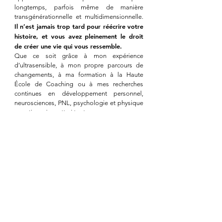
longtemps, parfois même de manière
transgénérationnelle et multidimensionnelle.
Il n’est jamais trop tard pour réécrire votre
histoire, et vous avez pleinement le droit
de créer une vie qui vous ressemble.
Que ce soit grâce à mon expérience
d’ultrasensible, à mon propre parcours de
changements, à ma formation à la Haute
École de Coaching ou à mes recherches
continues en développement personnel,
neurosciences, PNL, psychologie et physique
quantique, je mettrai tout en œuvre pour vous
accompagner vers ce que vous voulez
profondément.
Et le 1er mai 2021 marque pour moi un vrai
basculement.
Un avant et un après. À ce moment-là, j’ai
ressenti une envie profonde de vous partager
le tournant que prenaient mes
accompagnements. Le quantique, la loi
d’attraction, la joie de créer avec l’invisible…
tout cela prenait une place tellement forte