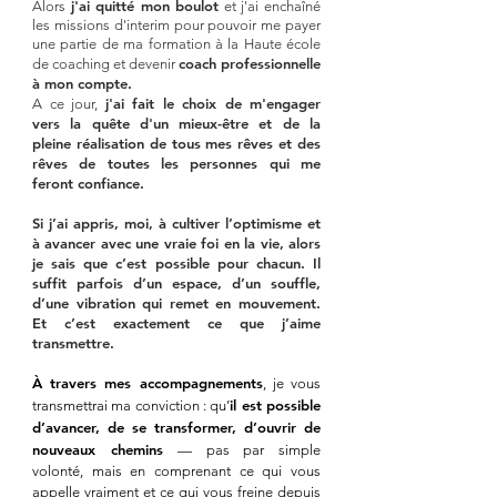
j'ai quitté mon boulot
Alors
et j'ai enchaîné
les missions d'interim pour pouvoir me payer
une partie de ma formation à la Haute école
coach professionnelle
de coaching et devenir
à mon compte.
j'ai fait le choix de m'engager
A ce jour,
vers la quête d'un mieux-être et
de la
pleine réalisation de tous mes rêves et des
rêves de toutes les personnes qui me
feront confiance.
Si j’ai appris, moi, à cultiver l’optimisme et
à avancer avec une vraie foi en la vie, alors
je sais que c’est possible pour chacun. Il
suffit parfois d’un espace, d’un souffle,
d’une vibration qui remet en mouvement.
Et c’est exactement ce que j’aime
transmettre.
À travers mes accompagnements
, je vous
il est possible
transmettrai ma conviction : qu’
d’avancer, de se transformer, d’ouvrir de
nouveaux chemins
— pas par simple
volonté, mais en comprenant ce qui vous
appelle vraiment et ce qui vous freine depuis