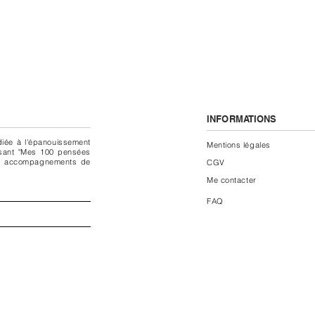
INFORMATIONS
diée à l'épanouissement
Mentions légales
ssant "Mes 100 pensées
 des accompagnements de
CGV
Me con
tacter
FAQ