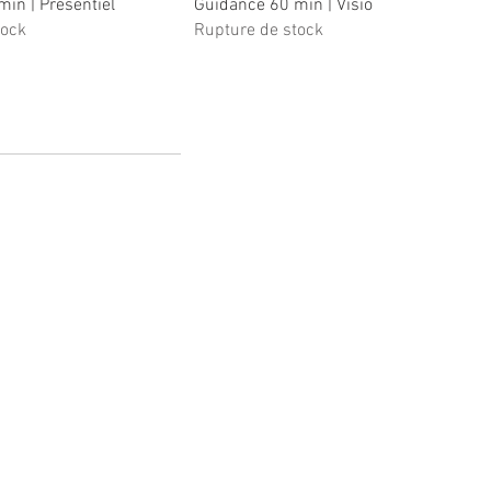
in | Présentiel
Guidance 60 min | Visio
tock
Rupture de stock