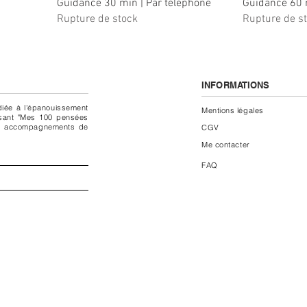
Guidance 30 min | Par téléphone
Guidance 60 m
Rupture de stock
Rupture de s
INFORMATIONS
diée à l'épanouissement
Mentions légales
ssant "Mes 100 pensées
 des accompagnements de
CGV
Me con
tacter
FAQ