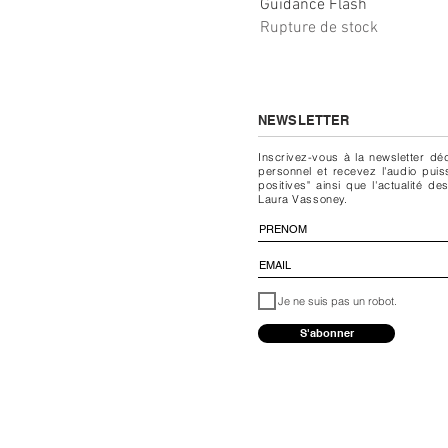
Guidance Flash
Rupture de stock
NEWSLETTER
Inscrivez-vous à la newsletter dé
personnel et recevez l'audio pui
positives" ainsi que l'actualité
Laura Vassoney.
Je ne suis pas un robot.
S'abonner